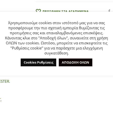
:
ΠΡΟΣΘΗΚΗ ΣΤΑ ΑΓΑΠΗΜΕΝΑ
Χρησιμοποιούμε cookies στον ιστότοπό μας για να σας
προσφέρουμε την πιο σχετική εμπειρία θυμίζοντας τις
προτιμήσεις σας και επαναλαμβανόμενες επισκέψεις.
Κάνοντας κλικ στο "Αποδοχή όλων", συναινείτε στη χρήση
ΟΛΩΝ των cookies. Ωστόσο, μπορείτε να επισκεφτείτε τις
"Ρυθμίσεις cookie" για να παράσχετε μια ελεγχόμενη
ΕΠΙΠΛΈΟΝ ΠΛΗΡΟΦΟΡΊΕΣ
ΕΤΑΙΡΊΑ
συγκατάθεση.
Cookies Ρυθμίσεις
ΑΠΟΔΟΧΗ ΟΛΩΝ
 Kids για αγόρι από 1 έως 6 ετών σε πράσινο χρώμα με τύπωμα.
STER.
.