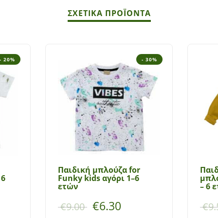
ΣΧΕΤΙΚΆ ΠΡΟΪΌΝΤΑ
- 20%
- 30%
Παιδική μπλούζα for
Παι
16
Funky kids αγόρι 1–6
μπλο
ετών
– 6 
€
6.30
€
9.00
€
9.