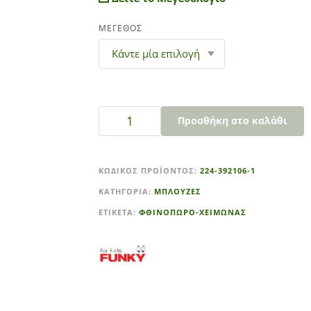
ΜΕΓΕΘΟΣ
Προσθήκη στο καλάθι
A
l
ΚΩΔΙΚΌΣ ΠΡΟΪΌΝΤΟΣ:
224-392106-1
t
ΚΑΤΗΓΟΡΊΑ:
ΜΠΛΟΥΖΕΣ
e
r
ΕΤΙΚΈΤΑ:
ΦΘΙΝΟΠΩΡΟ-ΧΕΙΜΩΝΑΣ
n
a
t
i
v
e