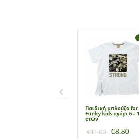
Παιδική μπλούζα for
Funky kids αγόρι 6 – 
ετών
€
8.80
€
11.00