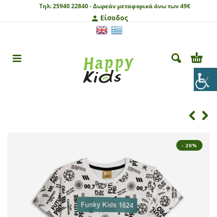
Τηλ:
25940 22840 -
Δωρεάν μεταφορικά άνω των 49€
Είσοδος
- 20%