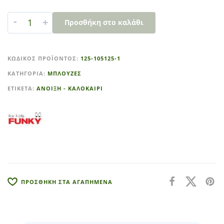
-
+
Προσθήκη στο καλάθι
A
l
ΚΩΔΙΚΌΣ ΠΡΟΪΌΝΤΟΣ:
125-105125-1
t
ΚΑΤΗΓΟΡΊΑ:
ΜΠΛΟΥΖΕΣ
e
r
ΕΤΙΚΈΤΑ:
ΑΝΟΙΞΗ - ΚΑΛΟΚΑΙΡΙ
n
a
t
i
v
e
:
ΠΡΟΣΘΗΚΗ ΣΤΑ ΑΓΑΠΗΜΕΝΑ