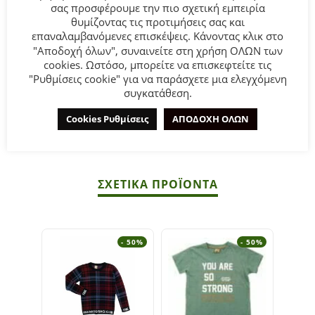
σας προσφέρουμε την πιο σχετική εμπειρία
θυμίζοντας τις προτιμήσεις σας και
Παιδική μπλούζα κοντομάνικη for Funky Kids για αγόρι
επαναλαμβανόμενες επισκέψεις. Κάνοντας κλικ στο
από 6 έως 16 ετών σε λευκό χρώμα με τύπωμα.
"Αποδοχή όλων", συναινείτε στη χρήση ΟΛΩΝ των
cookies. Ωστόσο, μπορείτε να επισκεφτείτε τις
Σύνθεση:
100% COTTON.
"Ρυθμίσεις cookie" για να παράσχετε μια ελεγχόμενη
συγκατάθεση.
ΣΥΜΒΟΥΛΕΣ
Cookies Ρυθμίσεις
ΑΠΟΔΟΧΗ ΟΛΩΝ
Πλένεται στο πλυντήριο στους 30°C.
ΣΧΕΤΙΚΆ ΠΡΟΪΌΝΤΑ
- 50%
- 50%