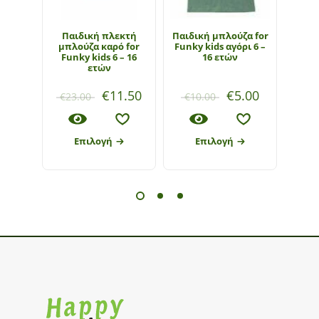
Παιδική πλεκτή
Παιδική μπλούζα for
Παιδι
μπλούζα καρό for
Funky kids αγόρι 6 –
Funky
Funky kids 6 – 16
16 ετών
ετών
€
11.50
€
5.00
€
23.00
€
10.00
€
1
Επιλογή
Επιλογή