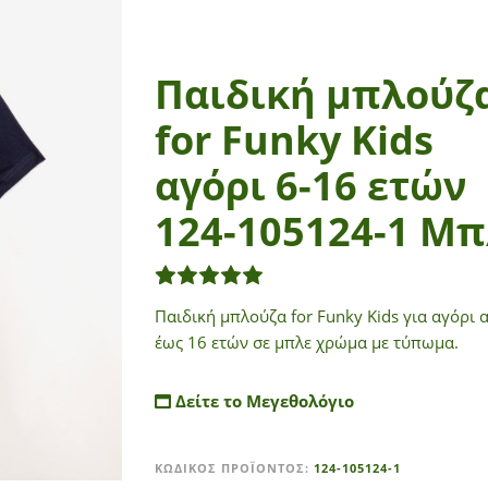
Παιδική μπλούζ
for Funky Kids
αγόρι 6-16 ετών
124-105124-1 Μπ
1
Βαθμολογήθηκε με
5.00
από 
Παιδική μπλούζα for Funky Kids για αγόρι 
έως 16 ετών σε μπλε χρώμα με τύπωμα.
Δείτε το Μεγεθολόγιο
A
ΚΩΔΙΚΌΣ ΠΡΟΪΌΝΤΟΣ:
124-105124-1
l