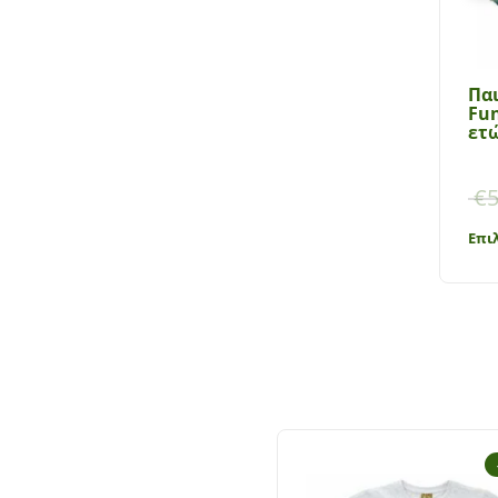
Παι
Fun
ετώ
€
5
Επι