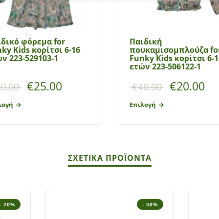
δικό φόρεμα for
Παιδική
ky Kids κορίτσι 6-16
πουκαμισομπλούζα fo
ν 223-529103-1
Funky Kids κορίτσι 6-1
ετών 223-506122-1
€
25.00
€
20.00
0.00
€
40.00
λογή
Επιλογή
ΣΧΕΤΙΚΆ ΠΡΟΪΌΝΤΑ
- 20%
- 50%