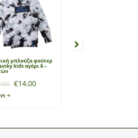
δική μπλούζα φούτερ
Παιδική μπλούζα φούτ
Funky kids αγόρι 6 –
for Funky kids 6 – 16 ετ
τών
€
14.00
€
12.25
.00
€
24.50
ογή
Επιλογή