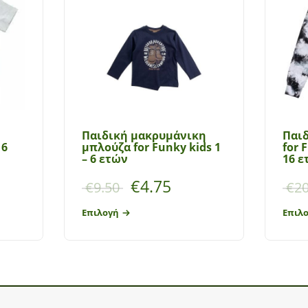
Παιδική μακρυμάνικη
Παι
16
μπλούζα for Funky kids 1
for 
– 6 ετών
16 ε
€
4.75
€
9.50
€
20
Επιλογή
Επιλ