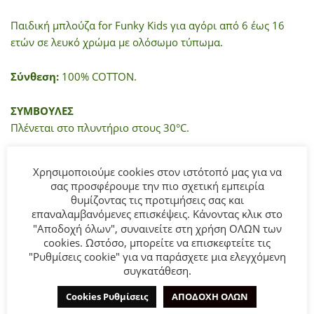
Παιδική μπλούζα for Funky Kids για αγόρι από 6 έως 16
ετών σε λευκό χρώμα με ολόσωμο τύπωμα.
Σύνθεση:
100% COTTON.
ΣΥΜΒΟΥΛΕΣ
Πλένεται στο πλυντήριο στους 30°C.
Χρησιμοποιούμε cookies στον ιστότοπό μας για να
ΜΠΟΡΕΊ ΕΠΊΣΗΣ ΝΑ ΣΑΣ ΑΡΈΣΕΙ…
σας προσφέρουμε την πιο σχετική εμπειρία
θυμίζοντας τις προτιμήσεις σας και
επαναλαμβανόμενες επισκέψεις. Κάνοντας κλικ στο
"Αποδοχή όλων", συναινείτε στη χρήση ΟΛΩΝ των
cookies. Ωστόσο, μπορείτε να επισκεφτείτε τις
- 50%
- 50%
"Ρυθμίσεις cookie" για να παράσχετε μια ελεγχόμενη
συγκατάθεση.
Cookies Ρυθμίσεις
ΑΠΟΔΟΧΗ ΟΛΩΝ