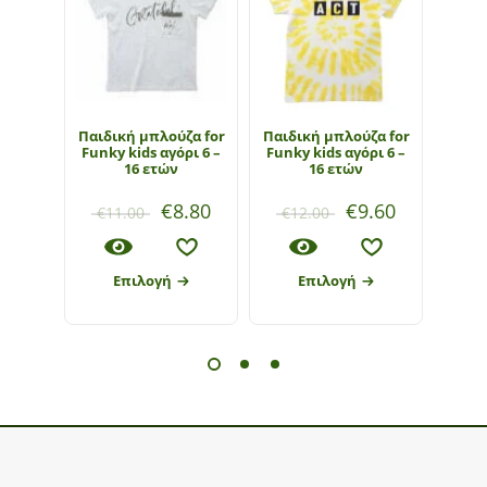
Παιδική μπλούζα for
Παιδική μπλούζα for
Παι
Funky kids αγόρι 6 –
Funky kids αγόρι 6 –
Hash
16 ετών
16 ετών
€
8.80
€
9.60
€
11.00
€
12.00
€
8
Επιλογή
Επιλογή