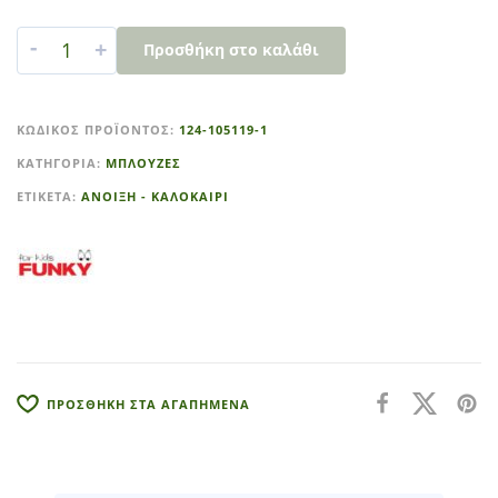
-
+
Προσθήκη στο καλάθι
A
l
ΚΩΔΙΚΌΣ ΠΡΟΪΌΝΤΟΣ:
124-105119-1
t
ΚΑΤΗΓΟΡΊΑ:
ΜΠΛΟΥΖΕΣ
e
r
ΕΤΙΚΈΤΑ:
ΑΝΟΙΞΗ - ΚΑΛΟΚΑΙΡΙ
n
a
t
i
v
e
:
ΠΡΟΣΘΗΚΗ ΣΤΑ ΑΓΑΠΗΜΕΝΑ