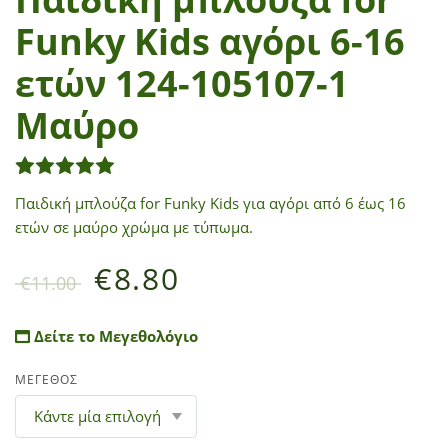
Funky Kids αγόρι 6-16
ετών 124-105107-1
Μαύρο
1
Βαθμολογήθηκε με
5.00
από 5 με βάση
βαθμολ
Παιδική μπλούζα for Funky Kids για αγόρι από 6 έως 16
ετών σε μαύρο χρώμα με τύπωμα.
€
8.80
€
11.00
Δείτε το Μεγεθολόγιο
ΜΕΓΕΘΟΣ