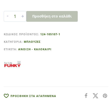
-
+
Προσθήκη στο καλάθι
A
l
ΚΩΔΙΚΌΣ ΠΡΟΪΌΝΤΟΣ:
124-105107-1
t
ΚΑΤΗΓΟΡΊΑ:
ΜΠΛΟΥΖΕΣ
e
r
ΕΤΙΚΈΤΑ:
ΑΝΟΙΞΗ - ΚΑΛΟΚΑΙΡΙ
n
a
t
i
v
e
:
ΠΡΟΣΘΗΚΗ ΣΤΑ ΑΓΑΠΗΜΕΝΑ