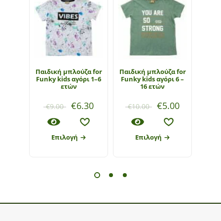
Παιδική μπλούζα for
Παιδική μπλούζα for
Παιδι
Funky kids αγόρι 1–6
Funky kids αγόρι 6 –
Funky
ετών
16 ετών
€
6.30
€
5.00
€
9.00
€
10.00
€
1
Επιλογή
Επιλογή