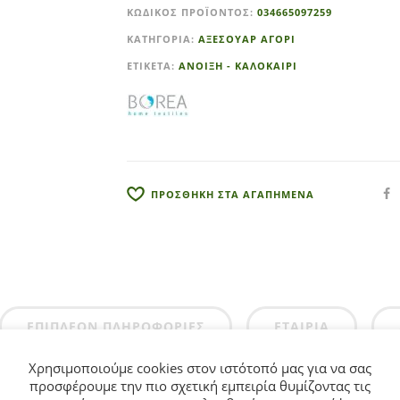
ΚΩΔΙΚΌΣ ΠΡΟΪΌΝΤΟΣ:
034665097259
ΚΑΤΗΓΟΡΊΑ:
ΑΞΕΣΟΥΑΡ ΑΓΟΡΙ
ΕΤΙΚΈΤΑ:
ΑΝΟΙΞΗ - ΚΑΛΟΚΑΙΡΙ
ΠΡΟΣΘΗΚΗ ΣΤΑ ΑΓΑΠΗΜΕΝΑ
ΕΠΙΠΛΈΟΝ ΠΛΗΡΟΦΟΡΊΕΣ
ΕΤΑΙΡΊΑ
Χρησιμοποιούμε cookies στον ιστότοπό μας για να σας
προσφέρουμε την πιο σχετική εμπειρία θυμίζοντας τις
iber,100% πολυέστερ, εμπριμέ, σχέδιο Spiderman. Αυθεντικό π