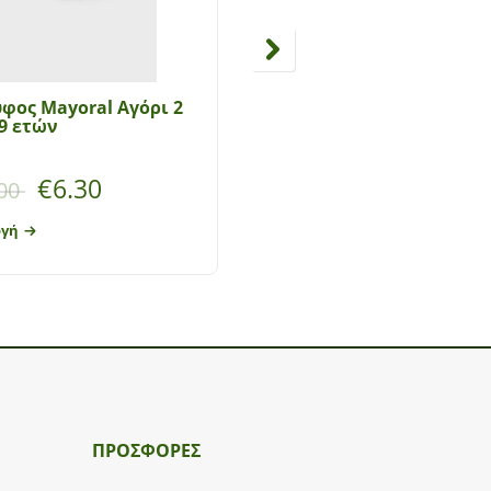
φος Mayoral Αγόρι 2
Παιδικό καπέλο ‘Batma
9 ετών
αγόρι BAT23-0188A Μαύ
€
6.30
€
9.90
00
Προσθήκη στο
ογή
καλάθι
ΠΡΟΣΦΟΡΕΣ