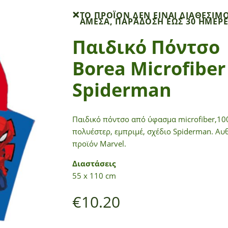
ΤΟ ΠΡΟΪΌΝ ΔΕΝ ΕΊΝΑΙ ΔΙΑΘΈΣΙΜ
ΆΜΕΣΑ, ΠΑΡΆΔΟΣΗ ΈΩΣ 30 ΗΜΈΡ
Παιδικό Πόντσο
Borea Microfiber
Spiderman
Παιδικό πόντσο από ύφασμα microfiber,1
πολυέστερ, εμπριμέ, σχέδιο Spiderman. Αυ
προϊόν Marvel.
Διαστάσεις
55 x 110 cm
€
10.20