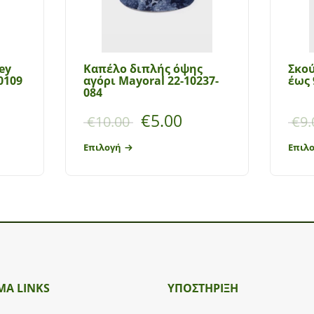
ey
Καπέλο διπλής όψης
Σκού
0109
αγόρι Mayoral 22-10237-
έως 
084
€
5.00
€
10.00
€
9.
Επιλογή
Επιλ
ΜΑ LINKS
ΥΠΟΣΤΉΡΙΞΗ