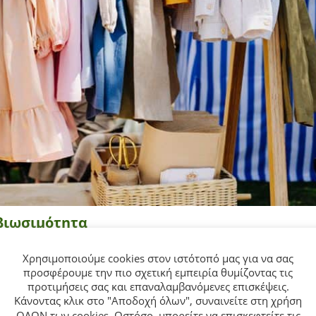
 βιωσιμότητα
ν τρόπο που αγοράζουμε και χρησιμοποιούμε τα
παιδικά ρούχα
Χρησιμοποιούμε cookies στον ιστότοπό μας για να σας
ι τα ρούχα των παιδιών τους είναι κατασκευασμένα με βιώσιμου
προσφέρουμε την πιο σχετική εμπειρία θυμίζοντας τις
τικό αντίκτυπο.
προτιμήσεις σας και επαναλαμβανόμενες επισκέψεις.
Κάνοντας κλικ στο "Αποδοχή όλων", συναινείτε στη χρήση
ΟΛΩΝ των cookies. Ωστόσο, μπορείτε να επισκεφτείτε τις