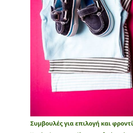
Συμβουλές για επιλογή και φροντ