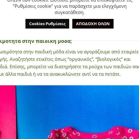
"Ρυθμίσεις cookie" για να παράσχετε μια ελεγχόμενη
 πρέπει να παράγονται με υλικά και μεθόδους που ελαχιστοποιού
συγκατάθεση.
ς που προωθούν τη βιωσιμότητα σε παιδικά ρούχα περιλαμβάνο
Cookies Ρυθμίσεις
ΑΠΟΔΟΧΗ ΟΛΩΝ
μάτων και τη χρήση
βιοδιασπώμενων
υλικών.
ιμότητα στην παιδική μόδα;
ωσιμότητα στην παιδική μόδα είναι να αγοράζουμε από εταιρεί
. Αναζητήστε ετικέτες όπως “οργανικός”, “βιολογικός” και
ιά. Επίσης, μπορείτε να διατηρήσετε τα ρούχα των παιδιών σα
ε άλλα παιδιά ή να τα ανακυκλώνετε αντί να τα πετάτε.