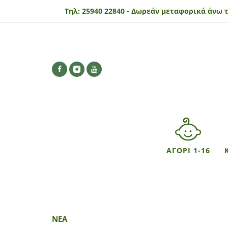
Τηλ:
25940 22840 -
Δωρεάν μεταφορικά άνω τ
ΑΓΟΡΙ 1-16
ΝΕΑ