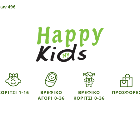
ων 49€
ΚΟΡΙΤΣΙ 1-16
ΒΡΕΦΙΚΟ
ΒΡΕΦΙΚΟ
ΠΡΟΣΦΟΡΕ
ΑΓΟΡΙ 0-36
ΚΟΡΙΤΣΙ 0-36