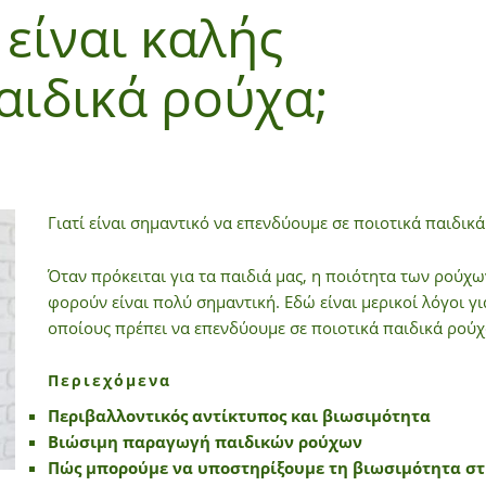
 είναι καλής
αιδικά ρούχα;
Γιατί είναι σημαντικό να επενδύουμε σε ποιοτικά παιδικά
Όταν πρόκειται για τα παιδιά μας, η ποιότητα των ρούχ
φορούν είναι πολύ σημαντική. Εδώ είναι μερικοί λόγοι γι
οποίους πρέπει να επενδύουμε σε ποιοτικά παιδικά ρούχ
Περιεχόμενα
Περιβαλλοντικός αντίκτυπος και βιωσιμότητα
Βιώσιμη παραγωγή παιδικών ρούχων
Πώς μπορούμε να υποστηρίξουμε τη βιωσιμότητα σ