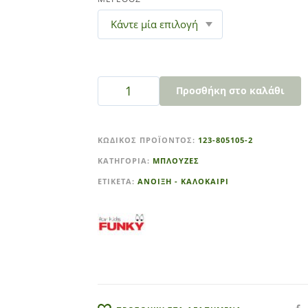
Προσθήκη στο καλάθι
A
l
ΚΩΔΙΚΌΣ ΠΡΟΪΌΝΤΟΣ:
123-805105-2
t
ΚΑΤΗΓΟΡΊΑ:
ΜΠΛΟΥΖΕΣ
e
r
ΕΤΙΚΈΤΑ:
ΑΝΟΙΞΗ - ΚΑΛΟΚΑΙΡΙ
n
a
t
i
v
e
: