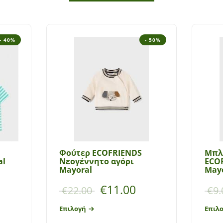
- 40%
- 50%
Φούτερ ECOFRIENDS
Μπλ
al
Νεογέννητο αγόρι
ECO
Mayoral
May
€
11.00
€
22.00
€
9.
Επιλογή
Επιλ