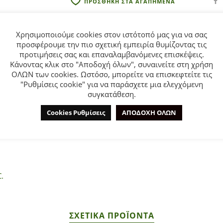
ΠΡΟΣΘΗΚΗ ΣΤΑ ΑΓΑΠΗΜΕΝΑ
Χρησιμοποιούμε cookies στον ιστότοπό μας για να σας
προσφέρουμε την πιο σχετική εμπειρία θυμίζοντας τις
προτιμήσεις σας και επαναλαμβανόμενες επισκέψεις.
Κάνοντας κλικ στο "Αποδοχή όλων", συναινείτε στη χρήση
ΟΛΩΝ των cookies. Ωστόσο, μπορείτε να επισκεφτείτε τις
ΕΠΙΠΛΈΟΝ ΠΛΗΡΟΦΟΡΊΕΣ
ΕΤΑΙΡΊΑ
"Ρυθμίσεις cookie" για να παράσχετε μια ελεγχόμενη
συγκατάθεση.
Cookies Ρυθμίσεις
ΑΠΟΔΟΧΗ ΟΛΩΝ
ια αγόρι από 6 έως 24 μηνών σε σκούρο μπλε χρώμα με τύπωμα.
.
ΣΧΕΤΙΚΆ ΠΡΟΪΌΝΤΑ