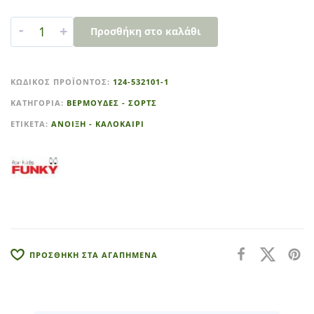
-
+
Προσθήκη στο καλάθι
A
l
ΚΩΔΙΚΌΣ ΠΡΟΪΌΝΤΟΣ:
124-532101-1
t
ΚΑΤΗΓΟΡΊΑ:
ΒΕΡΜΟΥΔΕΣ - ΣΟΡΤΣ
e
r
ΕΤΙΚΈΤΑ:
ΑΝΟΙΞΗ - ΚΑΛΟΚΑΙΡΙ
n
a
t
i
v
e
:
ΠΡΟΣΘΗΚΗ ΣΤΑ ΑΓΑΠΗΜΕΝΑ