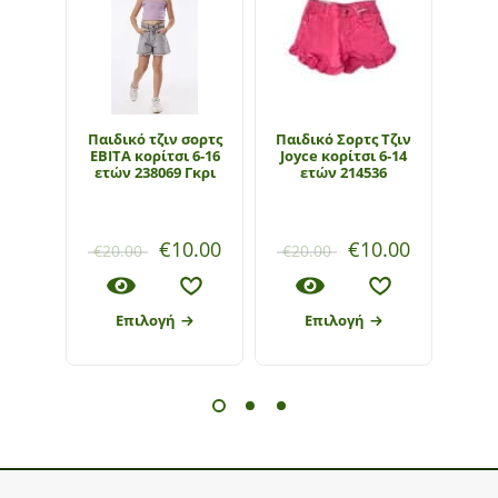
Παιδικό τζιν σορτς
Παιδικό Σορτς Τζιν
ΕΒΙΤΑ κορίτσι 6-16
Joyce κορίτσι 6-14
καπ
ετών 238069 Γκρι
ετών 214536
κορ
€
10.00
€
10.00
€
20.00
€
20.00
€
20
Επιλογή
Επιλογή