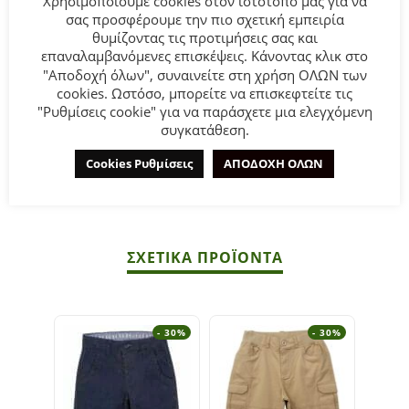
Χρησιμοποιούμε cookies στον ιστότοπό μας για να
σας προσφέρουμε την πιο σχετική εμπειρία
θυμίζοντας τις προτιμήσεις σας και
Παιδική τζιν βερμούδα Hashtag για αγόρι από 6 έως 16
επαναλαμβανόμενες επισκέψεις. Κάνοντας κλικ στο
ετών σε μπλε χρώμα.
"Αποδοχή όλων", συναινείτε στη χρήση ΟΛΩΝ των
cookies. Ωστόσο, μπορείτε να επισκεφτείτε τις
"Ρυθμίσεις cookie" για να παράσχετε μια ελεγχόμενη
Σύνθεση:
95% βαμβάκι 5% ελαστάν.
συγκατάθεση.
ΣΥΜΒΟΥΛΕΣ
Cookies Ρυθμίσεις
ΑΠΟΔΟΧΗ ΟΛΩΝ
Πλένεται στο πλυντήριο στους 30°C.
ΣΧΕΤΙΚΆ ΠΡΟΪΌΝΤΑ
- 30%
- 30%