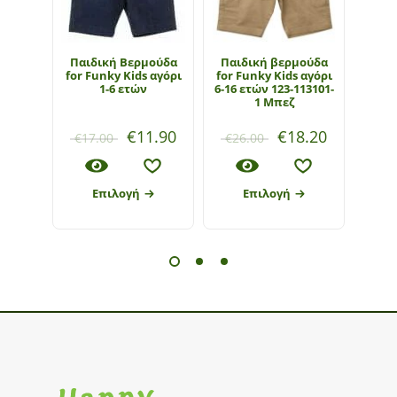
Παιδική Βερμούδα
Παιδική βερμούδα
Παι
for Funky Kids αγόρι
for Funky Kids αγόρι
Hash
1-6 ετών
6-16 ετών 123-113101-
1 Μπεζ
€
11.90
€
18.20
€
17.00
€
26.00
€
1
Επιλογή
Επιλογή