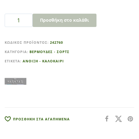
Προσθήκη στο καλάθι
A
l
ΚΩΔΙΚΌΣ ΠΡΟΪΌΝΤΟΣ:
242760
t
ΚΑΤΗΓΟΡΊΑ:
ΒΕΡΜΟΥΔΕΣ - ΣΟΡΤΣ
e
r
ΕΤΙΚΈΤΑ:
ΑΝΟΙΞΗ - ΚΑΛΟΚΑΙΡΙ
n
a
t
i
v
e
:
ΠΡΟΣΘΗΚΗ ΣΤΑ ΑΓΑΠΗΜΕΝΑ