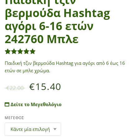
βερμούδα Hashtag
αγόρι 6-16 ετών
242760 Μπλε
1
Βαθμολογήθηκε με
5.00
από 5 με βάση
βαθμολ
Παιδική τζιν βερμούδα Hashtag για αγόρι από 6 έως 16
ετών σε μπλε χρώμα.
€
15.40
€
22.00
Δείτε το Μεγεθολόγιο
ΜΕΓΕΘΟΣ