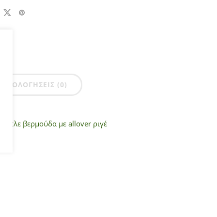
ΑΞΙΟΛΟΓΉΣΕΙΣ (0)
 μπλε βερμούδα με allover ριγέ