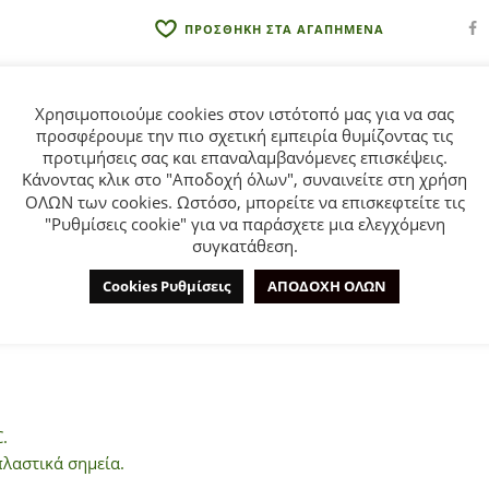
:
ΠΡΟΣΘΗΚΗ ΣΤΑ ΑΓΑΠΗΜΕΝΑ
Χρησιμοποιούμε cookies στον ιστότοπό μας για να σας
προσφέρουμε την πιο σχετική εμπειρία θυμίζοντας τις
προτιμήσεις σας και επαναλαμβανόμενες επισκέψεις.
Κάνοντας κλικ στο "Αποδοχή όλων", συναινείτε στη χρήση
ΕΠΙΠΛΈΟΝ ΠΛΗΡΟΦΟΡΊΕΣ
ΕΤΑΙΡΊΑ
ΟΛΩΝ των cookies. Ωστόσο, μπορείτε να επισκεφτείτε τις
"Ρυθμίσεις cookie" για να παράσχετε μια ελεγχόμενη
συγκατάθεση.
 από 1 έως 6 ετών. Μπλούζα σε πορτοκαλί χρώμα με τύπωμα και
Cookies Ρυθμίσεις
ΑΠΟΔΟΧΗ ΟΛΩΝ
.
πλαστικά σημεία.