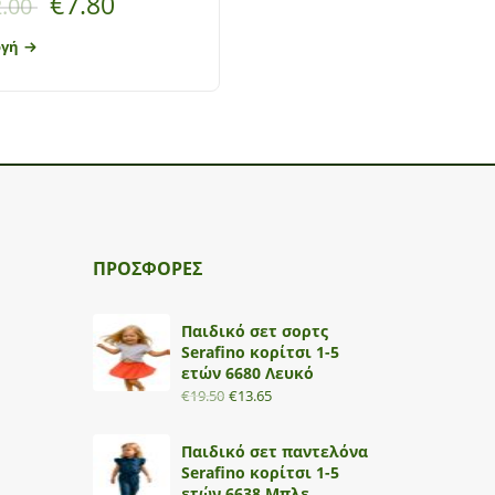
€
7.80
€
13.00
.00
ογή
Επιλογή
ΠΡΟΣΦΟΡΕΣ
Παιδικό σετ σορτς
Serafino κορίτσι 1-5
ετών 6680 Λευκό
€
19.50
€
13.65
Παιδικό σετ παντελόνα
Serafino κορίτσι 1-5
ετών 6638 Μπλε