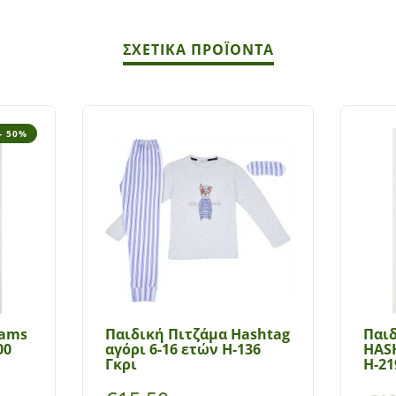
ΣΧΕΤΙΚΆ ΠΡΟΪΌΝΤΑ
- 50%
eams
Παιδική Πιτζάμα Hashtag
Παιδ
00
αγόρι 6-16 ετών Η-136
HASH
Γκρι
Η-21