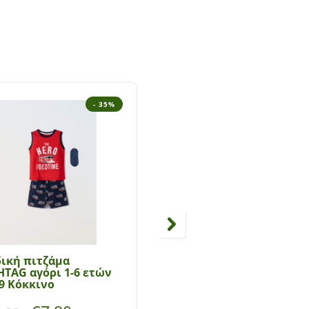
- 35%
ική πιτζάμα
Παιδική Πιτζάμα Hasht
TAG αγόρι 1-6 ετών
αγόρι 1-6 ετών Η-212
9 Κόκκινο
Μπλε